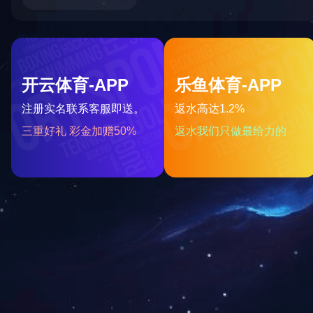
家用
乐鱼官方网站-乐鱼online(中国)全国售
后服务电话400-993-6860
在家
制氧机选购攻略| 3L机/5L机？到底选哪
吸氧不
个？
医用分子筛制氧机SL-3A330/530系列使
用视频
医用分子筛制氧机SL-3W系列使用视频
家用制氧机应对新冠真的有用吗？
在家吸氧，要注意什么？
联系我们
沟通人: 神鹿医药 找通电话: 400-993-
6860 QQ:14675016（同徵信） 关联地点:
杭州市房贫困山区流漓河镇