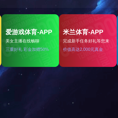
制氧机应对新冠真的有用吗？
2022-12-17 22:08:33
吸氧，要注意什么？
2022-12-17 22:08:04
简单 5 大要点常常被忽视
2022-12-17 22:07:05
共7条 当前状况1/1页
乐鱼官方网站
前一页