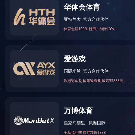
新闻动态
新
乐鱼官
乐鱼官方网站
行业新闻
制氧机
医用分
新闻资讯
医用分