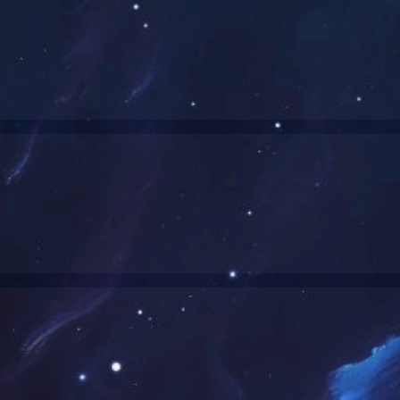
闻动态
方网站-乐鱼online(中国)全国售后服务电话400-993-6860
2018-09-28 06
选购攻略| 3L机/5L机？到底选哪个？
2022-12-23 10:39:46
子筛制氧机SL-3A330/530系列使用视频
2022-12-22 10:48:22
子筛制氧机SL-3W系列使用视频
2022-12-22 10:44:10