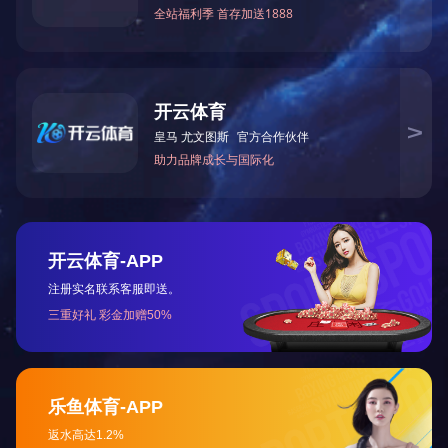
呼吸管路硅胶类产品
新闻资讯
乐鱼官方网站-乐鱼online(中国)全国售后服务电话400-993-6860
制氧机选购攻略| 3L机/5L机？到底选哪个？
医用分子筛制氧机SL-3A330/530系列使用视频
医用分子筛制氧机SL-3W系列使用视频
家用制氧机应对新冠真的有用吗？
在家吸氧，要注意什么？
联系我们
建立联络人: 乐鱼官方网站-乐鱼online(中国)服务 找电话号码: 400-