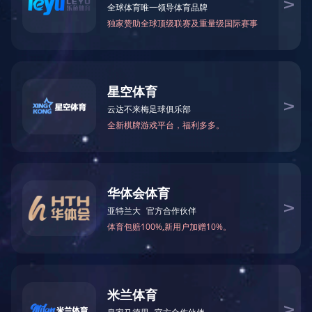
医用压缩式雾化器SL-A-02
医用压缩式雾化器SL-A-01
医用压缩式雾化器SL-A-03