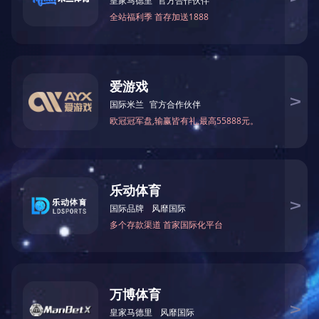
共3条 现阶段1/1页
乐鱼官方网站
前一页
1
后一页
尾页
产品中心
制氧机
褥疮防治床垫
雾化器
简易呼吸器
医用空气压缩机
空氧混合器
空氧混合仪
急救转运呼吸机