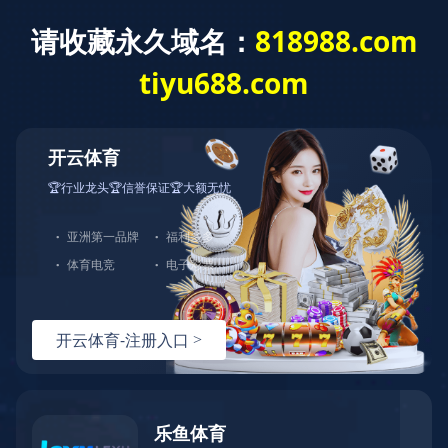
乐鱼官方网站
热情接待浏览东莞乐鱼官方网站-乐鱼online(中国)管理运动器械较少装修公司游
戏官方站点！广东省服务于电話：400-993-6860
语言选择:
网站导航
Toggle navigation
褥疮防治床垫