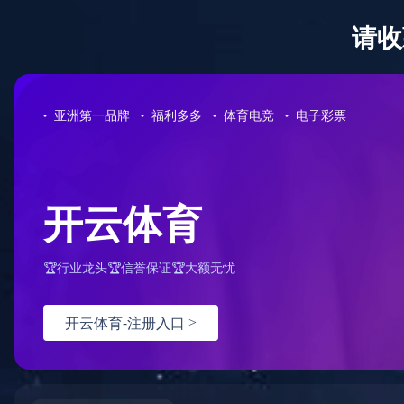
乐鱼官方网站
欢迎会互访郑州乐鱼官方网站-乐鱼online(中国)机构运动器械受限
乐鱼官方网站-乐鱼online(中国)
联系我们