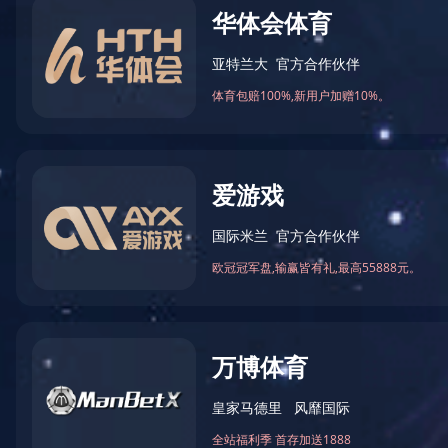
产品中心
褥
制氧机
褥疮防治床垫
雾化器
简易呼吸器