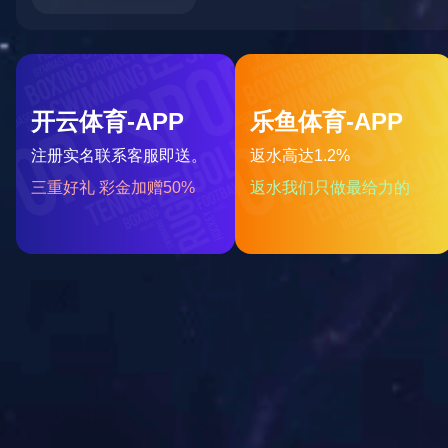
医用空气压缩机
空氧混合器
空氧混合仪
急救转运呼吸机
呼吸管路硅胶类产品
新闻资讯
乐鱼官方网站-乐鱼online(中国)全国售
后服务电话400-993-6860
制氧机选购攻略| 3L机/5L机？到底选哪
个？
医用分子筛制氧机SL-3A330/530系列使
用视频