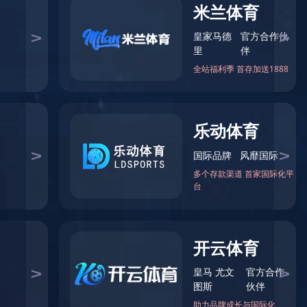
褥疮防治床垫SL-S-109
气道
根